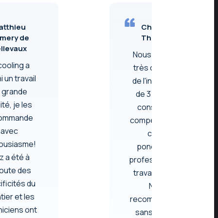
atthieu
Christian
mery de
Thierens
llevaux
Nous sommes
cooling a
très contents
i un travail
de l'installation
 grande
de 3 "airco" :
ité, je les
conseil, prix
ommande
compétitif, délai
avec
court,
ousiasme!
ponctualité,
z a été à
professionnalisme,
coute des
travail soigné.
ificités du
Nous
tier et les
recommandons
iciens ont
sans hésiter.