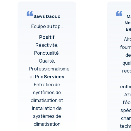
Saws Daoud
M
Ne
Équipe au top..
Be
Positif
Air
Réactivité,
fourn
Ponctualité,
de
Qualité,
qual
Professionnalisme
rec
et Prix
Services
Entretien de
enth
systèmes de
Azi
climatisation et
l'é
Installation de
spéc
systèmes de
chan
climatisation
techn