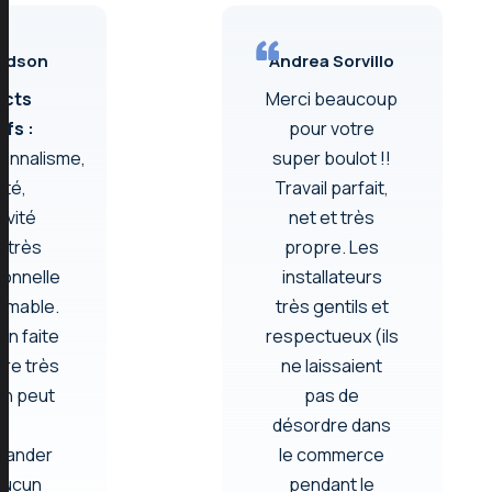
vidson
Andrea Sorvillo
ects
Merci beaucoup
ifs :
pour votre
onnalisme,
super boulot !!
ité,
Travail parfait,
ivité
net et très
 très
propre. Les
ionnelle
installateurs
aimable.
très gentils et
ion faite
respectueux (ils
re très
ne laissaient
On peut
pas de
s
désordre dans
mander
le commerce
aucun
pendant le